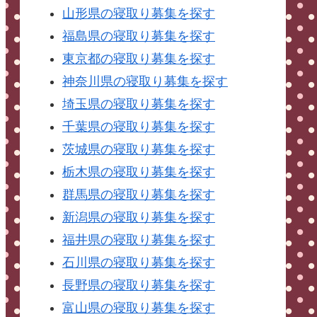
山形県の寝取り募集を探す
福島県の寝取り募集を探す
東京都の寝取り募集を探す
神奈川県の寝取り募集を探す
埼玉県の寝取り募集を探す
千葉県の寝取り募集を探す
茨城県の寝取り募集を探す
栃木県の寝取り募集を探す
群馬県の寝取り募集を探す
新潟県の寝取り募集を探す
福井県の寝取り募集を探す
石川県の寝取り募集を探す
長野県の寝取り募集を探す
富山県の寝取り募集を探す