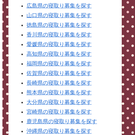
広島県の寝取り募集を探す
山口県の寝取り募集を探す
徳島県の寝取り募集を探す
香川県の寝取り募集を探す
愛媛県の寝取り募集を探す
高知県の寝取り募集を探す
福岡県の寝取り募集を探す
佐賀県の寝取り募集を探す
長崎県の寝取り募集を探す
熊本県の寝取り募集を探す
大分県の寝取り募集を探す
宮崎県の寝取り募集を探す
鹿児島県の寝取り募集を探す
沖縄県の寝取り募集を探す