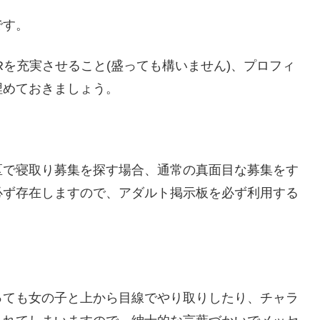
です。
Rを充実させること(盛っても構いません)、プロフィ
埋めておきましょう。
区で寝取り募集を探す場合、通常の真面目な募集をす
必ず存在しますので、アダルト掲示板を必ず利用する
っても女の子と上から目線でやり取りしたり、チャラ