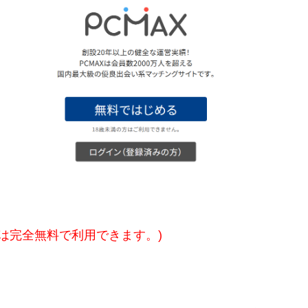
方は完全無料で利用できます。)