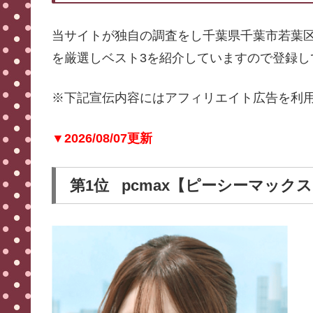
当サイトが独自の調査をし千葉県千葉市若葉
を厳選しベスト3を紹介していますので登録し
※下記宣伝内容にはアフィリエイト広告を利
▼2026/08/07更新
第1位 pcmax【ピーシーマック