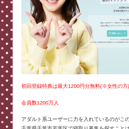
初回登録特典は最大1200円分無料(※女性の
会員数1200万人
アダルト系ユーザーに力を入れているのがこ
千葉県千葉市若葉区で寝取り募集を探すこと