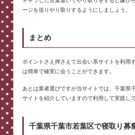
チャラした言葉遣いでやり取りをすると嫌が
ージを送りやり取りするようにしましょう。
まとめ
ポイントさえ押さえて出会い系サイトを利用
は簡単で確実に会うことができます。
あとは業者選びですが当サイトでは、千葉県
サイトを紹介していますので利用して実践し
千葉県千葉市若葉区で寝取り募