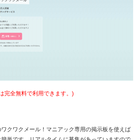
方は完全無料で利用できます。)
のワクワクメール！マニアック専用の掲示板を使えば
は簡単です。リアルタイムに募集があっていますので