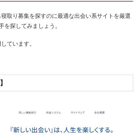
も寝取り募集を探すのに最適な出会い系サイトを厳選
手を探してみましょう。
用しています。
ス】