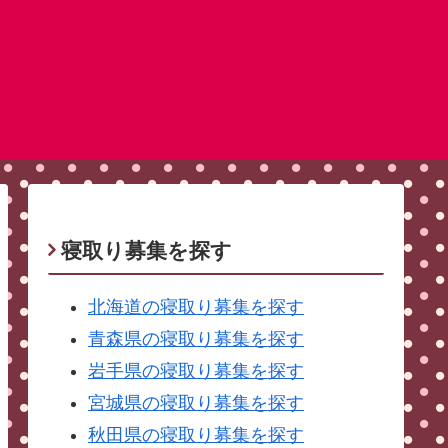
寝取り募集を探す
北海道の寝取り募集を探す
青森県の寝取り募集を探す
岩手県の寝取り募集を探す
宮城県の寝取り募集を探す
秋田県の寝取り募集を探す