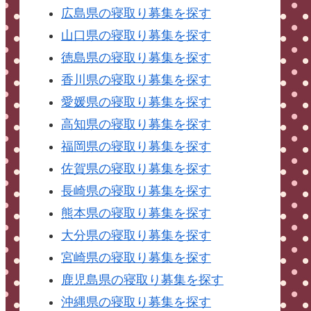
広島県の寝取り募集を探す
山口県の寝取り募集を探す
徳島県の寝取り募集を探す
香川県の寝取り募集を探す
愛媛県の寝取り募集を探す
高知県の寝取り募集を探す
福岡県の寝取り募集を探す
佐賀県の寝取り募集を探す
長崎県の寝取り募集を探す
熊本県の寝取り募集を探す
大分県の寝取り募集を探す
宮崎県の寝取り募集を探す
鹿児島県の寝取り募集を探す
沖縄県の寝取り募集を探す