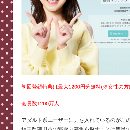
初回登録特典は最大1200円分無料(※女性の
会員数1200万人
アダルト系ユーザーに力を入れているのがこ
埼玉県蓮田市で寝取り募集を探すことは簡単