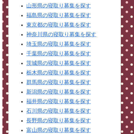
山形県の寝取り募集を探す
福島県の寝取り募集を探す
東京都の寝取り募集を探す
神奈川県の寝取り募集を探す
埼玉県の寝取り募集を探す
千葉県の寝取り募集を探す
茨城県の寝取り募集を探す
栃木県の寝取り募集を探す
群馬県の寝取り募集を探す
新潟県の寝取り募集を探す
福井県の寝取り募集を探す
石川県の寝取り募集を探す
長野県の寝取り募集を探す
富山県の寝取り募集を探す