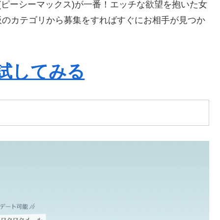
(ピーシーマックス)が一番！エッチな欲望を抱いた女
板のカテゴリから募集をすればすぐにお相手が見つか
試してみる