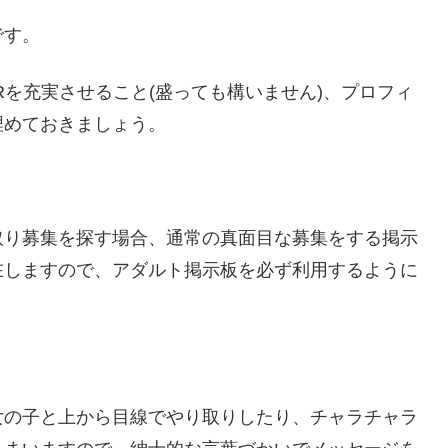
です。
Rを充実させること(盛っても構いません)、プロフィ
埋めておきましょう。
取り募集を探す場合、通常の真面目な募集をする掲示
在しますので、アダルト掲示板を必ず利用するように
女の子と上から目線でやり取りしたり、チャラチャラ