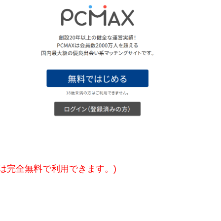
方は完全無料で利用できます。)