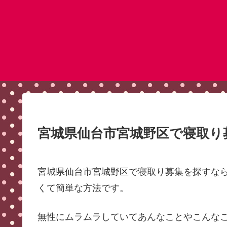
宮城県仙台市宮城野区で寝取り
宮城県仙台市宮城野区で寝取り募集を探すな
くて簡単な方法です。
無性にムラムラしていてあんなことやこんな