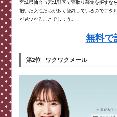
宮城県仙台市宮城野区で寝取り募集を探すならP
抱いた女性たちが多く登録しているのでアダ
が見つかることでしょう。
無料で
第2位 ワクワクメール