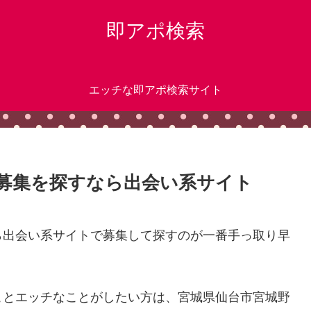
即アポ検索
エッチな即アポ検索サイト
募集を探すなら出会い系サイト
ら出会い系サイトで募集して探すのが一番手っ取り早
ことエッチなことがしたい方は、宮城県仙台市宮城野