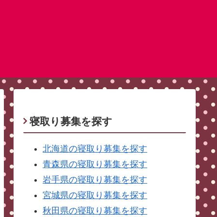
寝取り募集を探す
北海道の寝取り募集を探す
青森県の寝取り募集を探す
岩手県の寝取り募集を探す
宮城県の寝取り募集を探す
秋田県の寝取り募集を探す