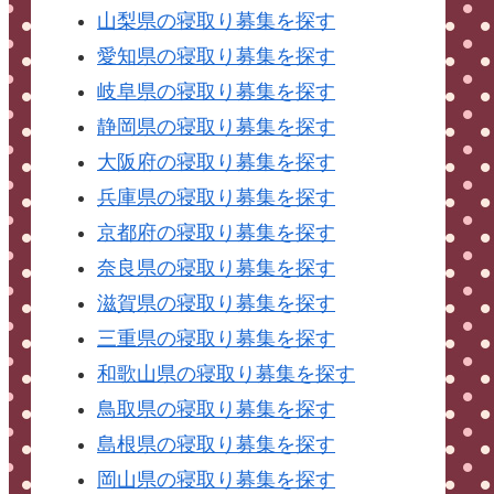
山梨県の寝取り募集を探す
愛知県の寝取り募集を探す
岐阜県の寝取り募集を探す
静岡県の寝取り募集を探す
大阪府の寝取り募集を探す
兵庫県の寝取り募集を探す
京都府の寝取り募集を探す
奈良県の寝取り募集を探す
滋賀県の寝取り募集を探す
三重県の寝取り募集を探す
和歌山県の寝取り募集を探す
鳥取県の寝取り募集を探す
島根県の寝取り募集を探す
岡山県の寝取り募集を探す