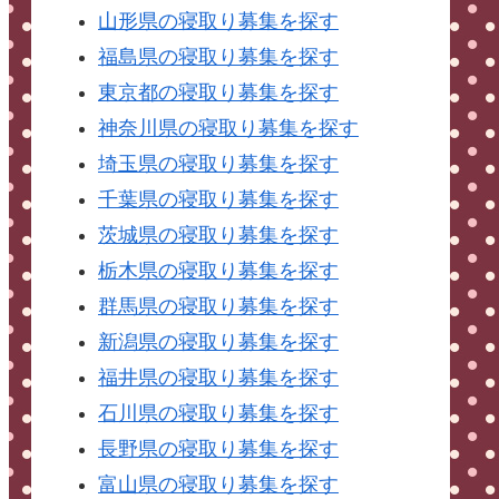
山形県の寝取り募集を探す
福島県の寝取り募集を探す
東京都の寝取り募集を探す
神奈川県の寝取り募集を探す
埼玉県の寝取り募集を探す
千葉県の寝取り募集を探す
茨城県の寝取り募集を探す
栃木県の寝取り募集を探す
群馬県の寝取り募集を探す
新潟県の寝取り募集を探す
福井県の寝取り募集を探す
石川県の寝取り募集を探す
長野県の寝取り募集を探す
富山県の寝取り募集を探す