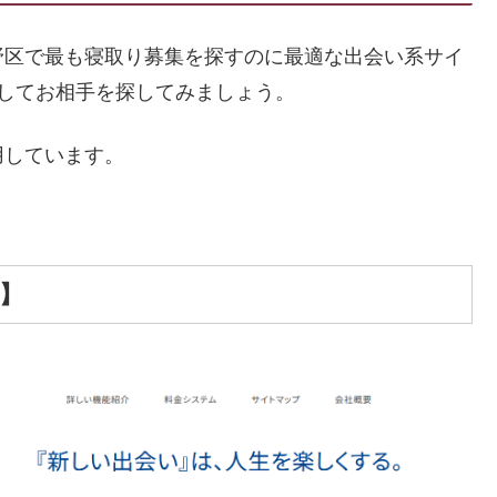
野区で最も寝取り募集を探すのに最適な出会い系サイ
してお相手を探してみましょう。
用しています。
ス】