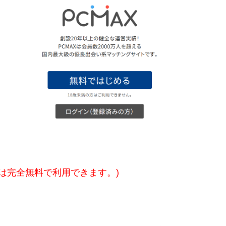
方は完全無料で利用できます。)