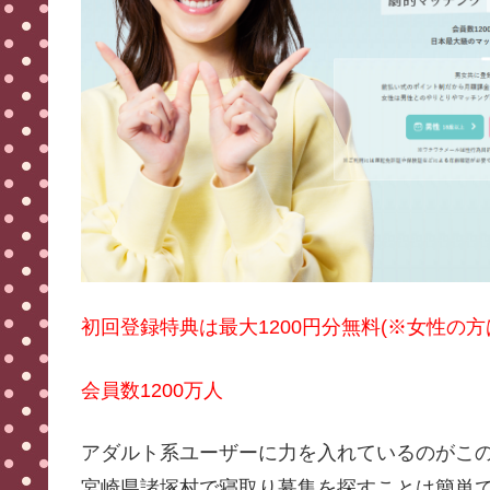
初回登録特典は最大1200円分無料(※女性の
会員数1200万人
アダルト系ユーザーに力を入れているのがこ
宮崎県諸塚村で寝取り募集を探すことは簡単