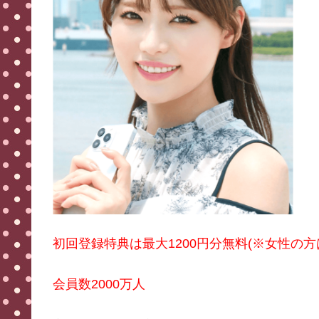
初回登録特典は最大1200円分無料(※女性の
会員数2000万人