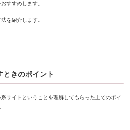
をおすすめします。
方法を紹介します。
すときのポイント
い系サイトということを理解してもらった上でのポイ
。