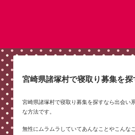
宮崎県諸塚村で寝取り募集を探
宮崎県諸塚村で寝取り募集を探すなら出会い
な方法です。
無性にムラムラしていてあんなことやこんな