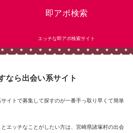
即アポ検索
エッチな即アポ検索サイト
すなら出会い系サイト
系サイトで募集して探すのが一番手っ取り早くて簡単
ことエッチなことがしたい方は、宮崎県諸塚村の出会