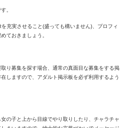
です。
Rを充実させること(盛っても構いません)、プロフィ
埋めておきましょう。
寝取り募集を探す場合、通常の真面目な募集をする掲
存在しますので、アダルト掲示板を必ず利用するよう
も女の子と上から目線でやり取りしたり、チャラチャ