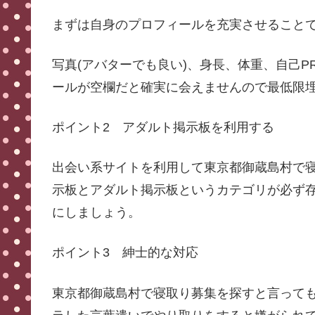
まずは自身のプロフィールを充実させること
写真(アバターでも良い)、身長、体重、自己P
ールが空欄だと確実に会えませんので最低限
ポイント2 アダルト掲示板を利用する
出会い系サイトを利用して東京都御蔵島村で
示板とアダルト掲示板というカテゴリが必ず
にしましょう。
ポイント3 紳士的な対応
東京都御蔵島村で寝取り募集を探すと言って