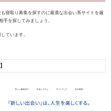
最も寝取り募集を探すのに最適な出会い系サイトを厳
相手を探してみましょう。
用しています。
ス】