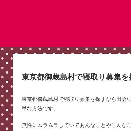
東京都御蔵島村で寝取り募集を
東京都御蔵島村で寝取り募集を探すなら出会
単な方法です。
無性にムラムラしていてあんなことやこんな