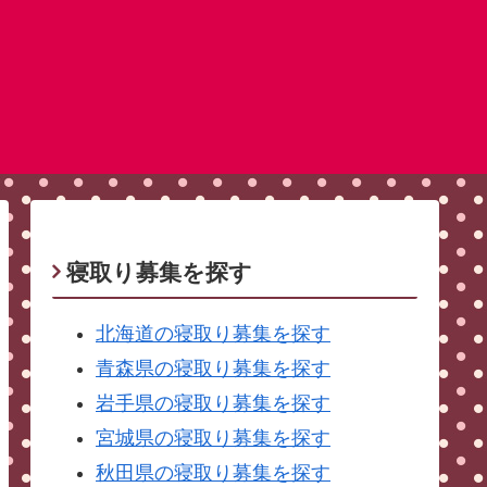
寝取り募集を探す
北海道の寝取り募集を探す
青森県の寝取り募集を探す
岩手県の寝取り募集を探す
宮城県の寝取り募集を探す
秋田県の寝取り募集を探す