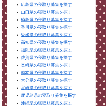
広島県の寝取り募集を探す
山口県の寝取り募集を探す
徳島県の寝取り募集を探す
香川県の寝取り募集を探す
愛媛県の寝取り募集を探す
高知県の寝取り募集を探す
福岡県の寝取り募集を探す
佐賀県の寝取り募集を探す
長崎県の寝取り募集を探す
熊本県の寝取り募集を探す
大分県の寝取り募集を探す
宮崎県の寝取り募集を探す
鹿児島県の寝取り募集を探す
沖縄県の寝取り募集を探す