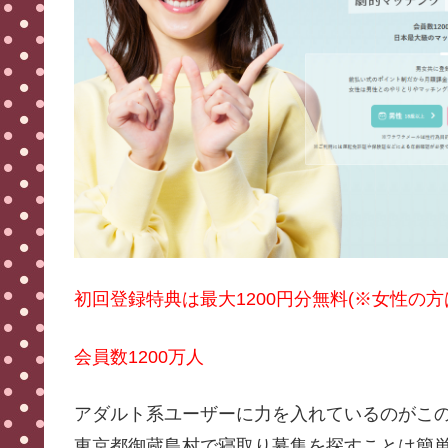
初回登録特典は最大1200円分無料(※女性の
会員数1200万人
アダルト系ユーザーに力を入れているのがこ
東京都御蔵島村で寝取り募集を探すことは簡