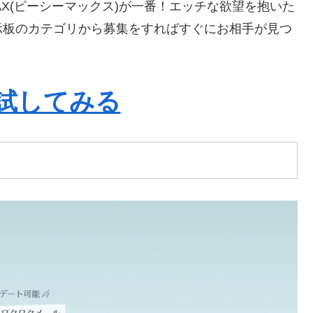
X(ピーシーマックス)が一番！エッチな欲望を抱いた
示板のカテゴリから募集をすればすぐにお相手が見つ
試してみる