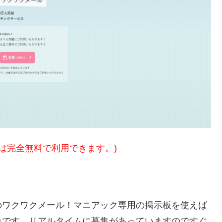
方は完全無料で利用できます。)
のワクワクメール！マニアック専用の掲示板を使えば
単です。リアルタイムに募集があっていますのですぐ