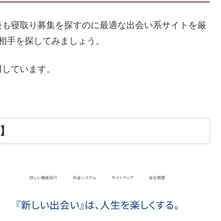
最も寝取り募集を探すのに最適な出会い系サイトを厳
相手を探してみましょう。
用しています。
ス】