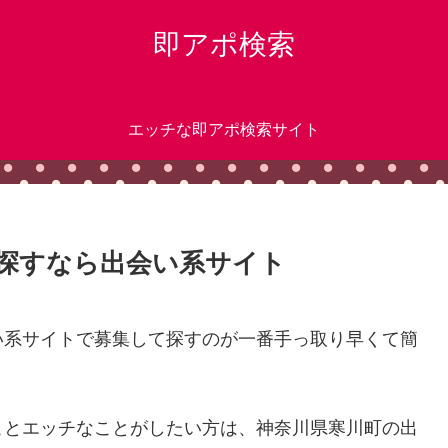
即アポ検索
エッチな即アポ検索サイト
探すなら出会い系サイト
い系サイトで募集して探すのが一番手っ取り早くて簡
ことエッチなことがしたい方は、神奈川県寒川町の出