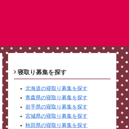
寝取り募集を探す
北海道の寝取り募集を探す
青森県の寝取り募集を探す
岩手県の寝取り募集を探す
宮城県の寝取り募集を探す
秋田県の寝取り募集を探す