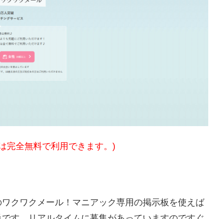
方は完全無料で利用できます。)
のワクワクメール！マニアック専用の掲示板を使えば
単です。リアルタイムに募集があっていますのですぐ