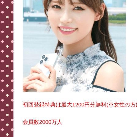
初回登録特典は最大1200円分無料(※女性の
会員数2000万人