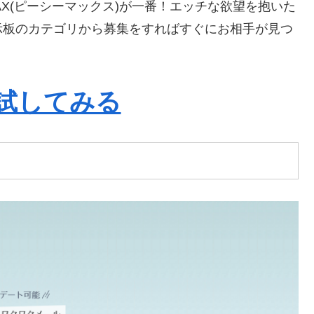
X(ピーシーマックス)が一番！エッチな欲望を抱いた
示板のカテゴリから募集をすればすぐにお相手が見つ
試してみる