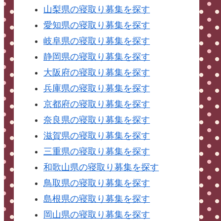
山梨県の寝取り募集を探す
愛知県の寝取り募集を探す
岐阜県の寝取り募集を探す
静岡県の寝取り募集を探す
大阪府の寝取り募集を探す
兵庫県の寝取り募集を探す
京都府の寝取り募集を探す
奈良県の寝取り募集を探す
滋賀県の寝取り募集を探す
三重県の寝取り募集を探す
和歌山県の寝取り募集を探す
鳥取県の寝取り募集を探す
島根県の寝取り募集を探す
岡山県の寝取り募集を探す