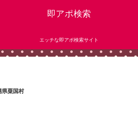
即アポ検索
エッチな即アポ検索サイト
縄県粟国村